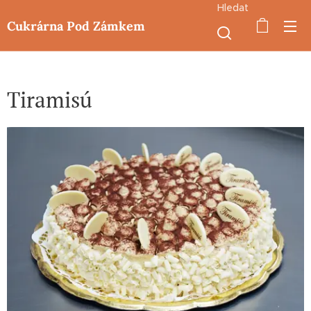
Hledat
Cukrárna Pod Zámkem
Tiramisú