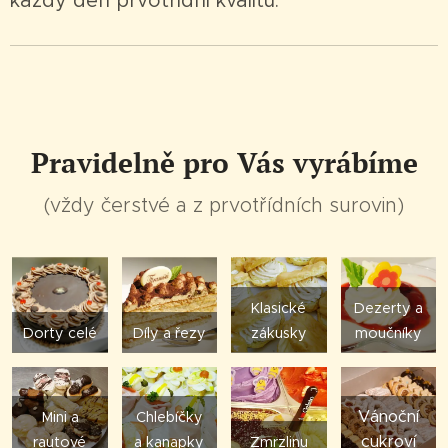
každý den prvotřídní kvalitu.
Pravidelně pro Vás vyrábíme
(vždy čerstvé a z prvotřídních surovin)
Klasické
Dezerty a
Dorty celé
Díly a řezy
zákusky
moučníky
Vánoční
Mini a
Chlebíčky
cukroví
rautové
a kanapky
Zmrzlinu