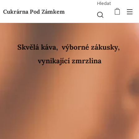
Hledat
Cukrárna Pod Zámkem
Skvělá káva, výborné zákusky,
vynikající zmrzlina