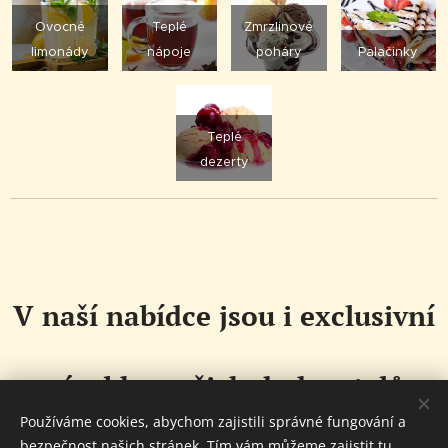
Ovocné
Teplé
Zmrzlinové
limonády
nápoje
poháry
Palačinky
Teplé
dezerty
V naší nabídce jsou i exclusivní
výrobky našich dodavatelů
Používáme cookies, abychom zajistili správné fungování a
bezpečnost našich stránek. Tím vám můžeme zajistit tu