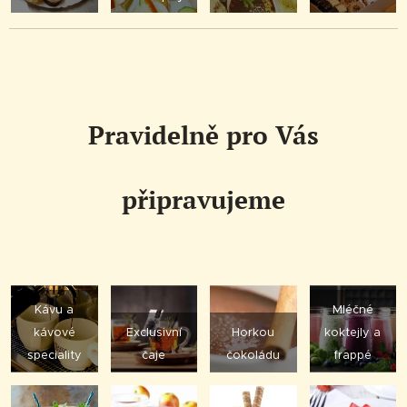
Pravidelně pro Vás
připravujeme
Kávu a
Mléčné
kávové
Exclusivní
Horkou
koktejly a
speciality
čaje
čokoládu
frappé