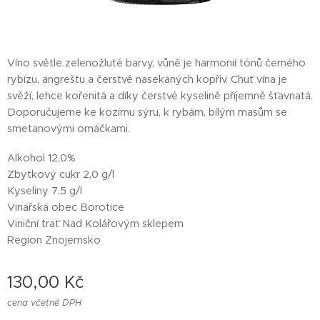
Víno světle zelenožluté barvy, vůně je harmonií tónů černého
rybízu, angreštu a čerstvě nasekaných kopřiv. Chuť vína je
svěží, lehce kořenitá a díky čerstvé kyselině příjemně šťavnatá.
Doporučujeme ke kozímu sýru, k rybám, bílým masům se
smetanovými omáčkami.
Alkohol 12,0%
Zbytkový cukr 2,0 g/l
Kyseliny 7,5 g/l
Vinařská obec Borotice
Viniční trať Nad Kolářovým sklepem
Region Znojemsko
130,00
Kč
cena včetně DPH