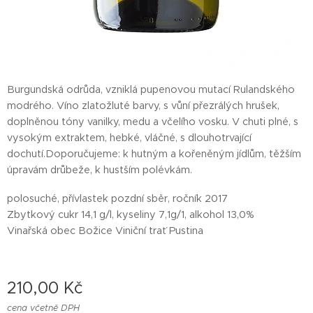
Burgundská odrůda, vzniklá pupenovou mutací Rulandského
modrého. Víno zlatožluté barvy, s vůní přezrálých hrušek,
doplněnou tóny vanilky, medu a včelího vosku. V chuti plné, s
vysokým extraktem, hebké, vláčné, s dlouhotrvající
dochutí.Doporučujeme: k hutným a kořeněným jídlům, těžším
úpravám drůbeže, k hustším polévkám.
polosuché, přívlastek pozdní sběr, ročník 2017
Zbytkový cukr 14,1 g/l, kyseliny 7,1g/1, alkohol 13,0%
Vinařská obec Božice Viniční trať Pustina
210,00
Kč
cena včetně DPH