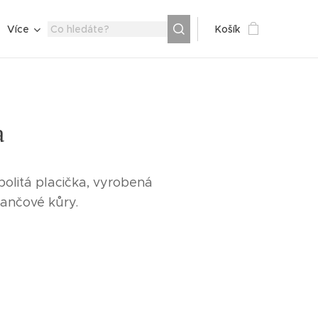
Více
Košík
a
olitá placička, vyrobená
ančové kůry.