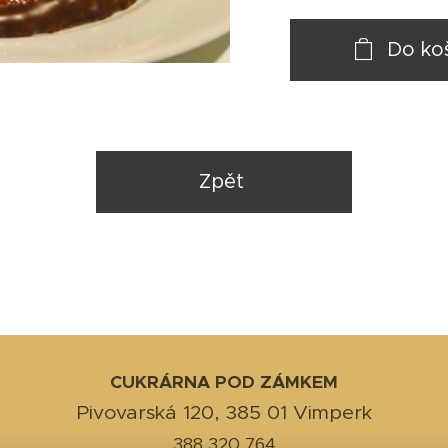
Do ko
Zpět
CUKRÁRNA POD ZÁMKEM
Pivovarská 120, 385 01 Vimperk
388 320 764