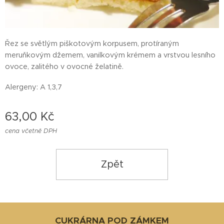
Řez se světlým piškotovým korpusem, protíraným
meruňkovým džemem, vanilkovým krémem a vrstvou lesního
ovoce, zalitého v ovocné želatině.
Alergeny: A 1,3,7
63,00
Kč
cena včetně DPH
Zpět
CUKRÁRNA POD ZÁMKEM