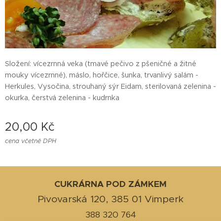
Složení: vícezrnná veka (tmavé pečivo z pšeničné a žitné
mouky vícezrnné), máslo, hořčice, šunka, trvanlivý salám -
Herkules, Vysočina, strouhaný sýr Eidam, sterilovaná zelenina -
okurka, čerstvá zelenina - kudrnka
20,00
Kč
cena včetně DPH
CUKRÁRNA POD ZÁMKEM
Pivovarská 120, 385 01 Vimperk
388 320 764