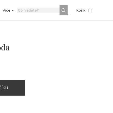
Více
Košík
oda
šíku