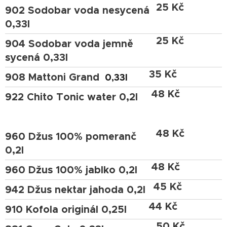
25 Kč
902 Sodobar voda nesycená
0,33l
25 Kč
904 Sodobar voda jemně
sycená 0,33l
35 Kč
908 Mattoni Grand
0,33l
48 Kč
922 Chito Tonic water 0,2l
48 Kč
960 Džus 100% pomeranč
0,2l
48 Kč
960 Džus 100% jablko 0,2l
45 Kč
942 Džus nektar jahoda 0,2l
44 Kč
910 Kofola originál 0,25l
50 Kč