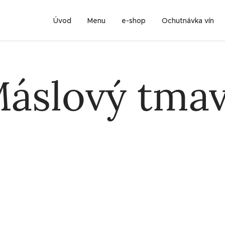
Úvod
Menu
e-shop
Ochutnávka vín
áslový tma