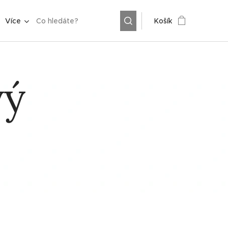
Více
Košík
vý