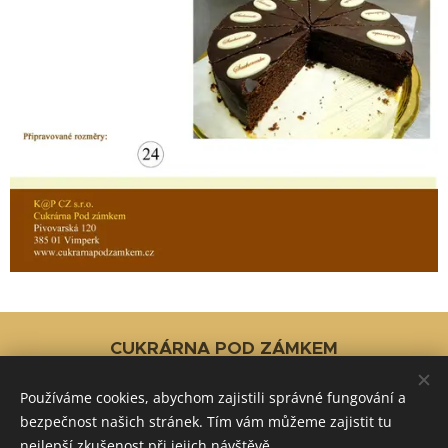
CUKRÁRNA POD ZÁMKEM
Pivovarská 120, 385 01 Vimperk
Používáme cookies, abychom zajistili správné fungování a
388 320 764
bezpečnost našich stránek. Tím vám můžeme zajistit tu
www.cukrarnapodzamkem.cz
nejlepší zkušenost při jejich návštěvě.