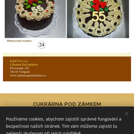
CUKRÁRNA POD ZÁMKEM
Pivovarská 120, 385 01 Vimperk
Používáme cookies, abychom zajistili správné fungování a
388 320 764
bezpečnost našich stránek. Tím vám můžeme zajistit tu
www.cukrarnapodzamkem.cz
nejlepší zkušenost při jejich návštěvě.